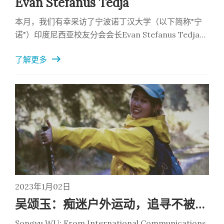
Evan Stefanus Tedja
本月，我们有幸采访了宁波诺丁汉大学（以下简称"宁
诺"）印度尼西亚校友分会会长Evan Stefanus Tedja。
Evan分享了他从宁诺毕业后取得的成功，以及对于职
了解更多
业发展的独特见解。他强调了导师制和领导力等因素对
他取得成功的帮助。我们很荣幸向大家展示校友的成
就，并希望Evan的故事能够激励我们的校友和学生。
2023年1月02日
吴颂玉：痴迷户外运动，追寻不被定义的人生 | FHSS Alumni
Songyu WU: From International Communications