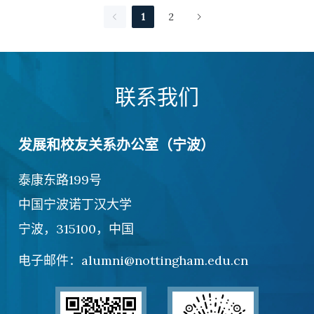
and my lovely UNNC fresh graduates. I am
1
2
honored to be
联系我们
发展和校友关系办公室（宁波）
泰康东路199号
中国宁波诺丁汉大学
宁波，315100，中国
电子邮件：alumni@nottingham.edu.cn