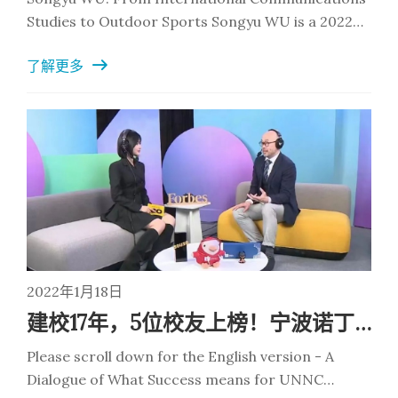
Studies to Outdoor Sports Songyu WU is a 2022
graduate of International Communications from
了解更多
UNNC. The past four years at UNNC have not only
allowed her to grow
2022年1月18日
建校17年，5位校友上榜！宁波诺丁汉大学在福布斯中国U30峰会分享独家秘诀
Please scroll down for the English version - A
Dialogue of What Success means for UNNC