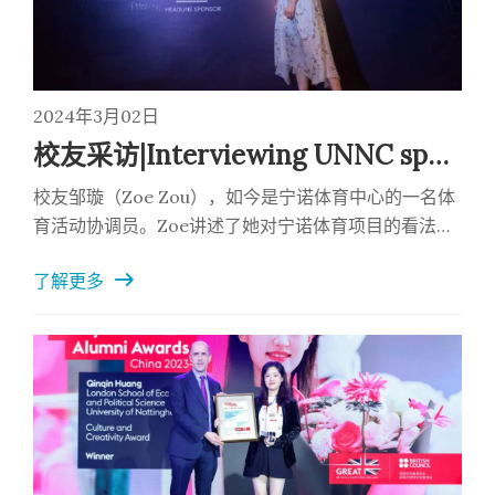
2024年3月02日
校友采访|Interviewing UNNC sports staff and alumna Zoe Zou
校友邹璇（Zoe Zou），如今是宁诺体育中心的一名体
育活动协调员。Zoe讲述了她对宁诺体育项目的看法，
以及她从学生转变为教职员工的个人经历。Zoe Zou, a
了解更多
member of the alumni community who now serves
as the Sports Participation Coordinator.