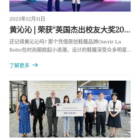
2023年12月11日
黄沁沁 | 荣获“英国杰出校友大奖2023-24”
还记得黄沁沁吗? 那个凭借原创鞋履品牌Ouvrir La
Boite在时尚圈掀起小浪潮，设计的鞋履深受众多明星
艺人和时尚红人的喜爱，更是频频登上纽约、米兰、上
了解更多
海时装周以及中国国际时装周等世界顶级舞台的时尚达
人。（新闻回顾：这位宁诺校友设计的鞋履获杨超越、
赵露思等明星青睐， 屡登国际顶级时装周，凭什么？）
她又又又有大动静啦！