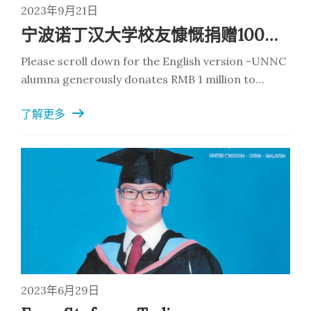
2023年9月21日
宁波诺丁汉大学校友慷慨捐赠100万元，助力母校创新事业
Please scroll down for the English version -UNNC
alumna generously donates RMB 1 million to
support innovation at the university.9月16日，宁波
了解更多
诺丁汉大学（以下简称“宁诺”）校友捐赠仪式在学校图
书馆举行。在政府领导、校领导以及一百多名校友的见
证下，校友陈涵将代表着一百万元人民币的捐赠牌递交
到宁诺党委书记、教育发展基金会理事长沈伟其教授手
中——这是宁诺首次接受来自校友的百万元捐赠
2023年6月29日