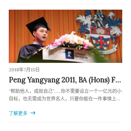
2018年7月15日
Peng Yangyang 2011, BA (Hons) Finance, Accounting and Management 彭扬洋 2011届 金融财务与管理毕业生
“帮助他人，成就自己”……你不需要设立一个一亿元的小
目标，也无需成为世界名人，只要你能在一件事情上不
断获得成就感，同时还为其他人提供有益的价值，那么
了解更多
我相信你已经在让世界变得更美好了。（2018年7月15
日）Dear President Yang Fujia, Provost Professor
Chris Rudd, faculty, alumni, friends, proud parents,