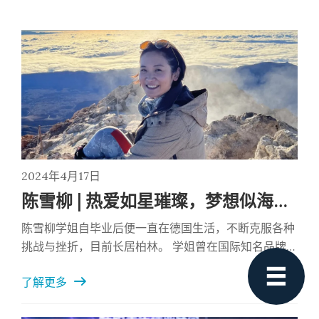
2024年4月17日
陈雪柳 | 热爱如星璀璨，梦想似海深邃
陈雪柳学姐自毕业后便一直在德国生活，不断克服各种
挑战与挫折，目前长居柏林。 学姐曾在国际知名品牌阿
新闻动态
迪达斯实习，同时积极参加志愿者活动，兴趣爱好广
通知公告
了解更多
泛。 作为德国校友分会的会长，陈雪柳学姐尽职尽责，
校友风采
将大家组织联系起来，让大家感受到温暖，同时，学姐