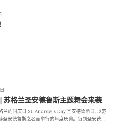
日
！
1日
 | 苏格兰圣安德鲁斯主题舞会来袭
兰的国庆日 St. Andrew's Day 圣安德鲁斯日, 以苏
徒圣安德鲁斯之名而举行的年度庆典。每到圣安德鲁
地的苏格兰文化爱好者都会举行庆祝活动。今年的圣