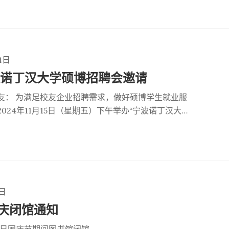
活动由宁波诺丁汉大学赞助支持，我们特别为校友们
张半价优惠门票作为专属福利，先到先得，欢迎感兴趣
参加。
4日
宁波诺丁汉大学硕博招聘会邀请
友： 为满足校友企业招聘需求，做好硕博学生就业服
024年11月15日（星期五）下午举办“宁波诺丁汉大
”。诚挚邀请校友企业参会。
6日
庆闭馆通知