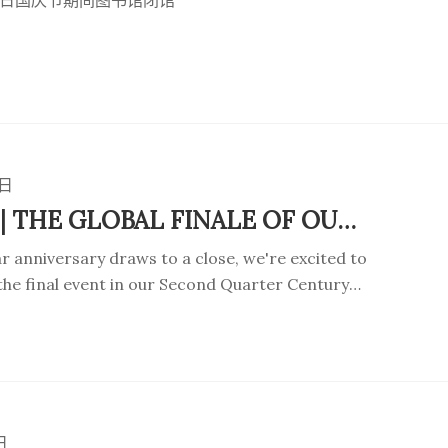
至 3 日国庆节期间图书馆闭馆
0日
加入我们 | THE GLOBAL FINALE OF OUR 25TH ANNIVERSARY IN OCTOBER
r anniversary draws to a close, we're excited to
 the final event in our Second Quarter Century
rsday 17 October - a global celebration of our
usiness School.
日