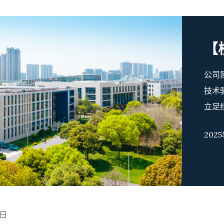
公司
技术
立足
工智
202
土化
构建
方面
成果
动，
6日
程中