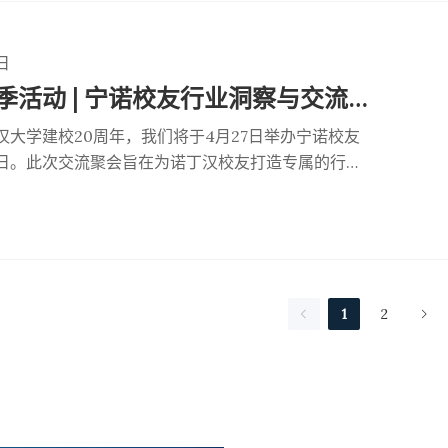
日
校友返校季活动 | 宁诺校友行业洞察与交流日
汉大学建校20周年，我们将于4月27日举办宁诺校友
日。此次交流聚会旨在为诺丁汉校友打造专属的行业
不仅是一次行业交流的聚会，更是一个分享跨行业知
深入交流，共同
、创新解决方案以及战略视角。请阅读下文获取活动
1
2