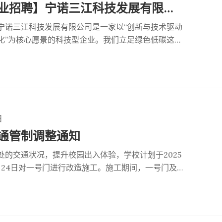
【校友企业招聘】宁诺三江科技发展有限公司现招聘人事行政经理（五年以上经验）
展的
宁诺三江科技发展有限公司是一家以“创新与技术驱动
化”为核心愿景的科技型企业。我们立足绿色低碳这一
目光聚焦于生命健康、人工智能与设计创新的深度融
国际化视野与本土化实践相结合的理念，一方面积极
平台，构建起协同共进的创新生态，汇聚各方智慧与
面，凭借自身在技术研发上的不懈努力，不断推动科
转化。通过技术突破与产业生态构建双轮驱动，全力
影响力的科技赋能平台。在这一过程中，公司不仅致
日
区域产业升级与可持续发展的关键
通管制调整通知
处的交通状况，提升校园出入体验，学校计划于2025
8月24日对一号门进行改造施工。施工期间，一号门及
闭，禁止通行。关于此次改造工程及暑期校园出入调
，请密切关注后续更新。如有疑问，请联系安全保卫
nottingham.edu.cn电话：8818 0078（内线
谢大家的理解与配合！安全保卫处