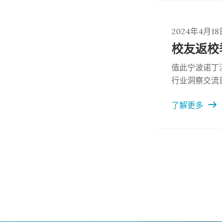
2024年4月18
值此宁波诺丁
行业洞察交流
交流平台，将
了解更多
识与经验的平台。 一起来参与！让我们聚焦行业，
探讨行业知识
报名信息。