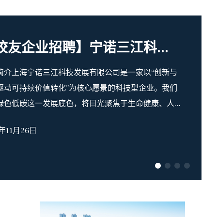
【校友企业招聘】宁诺三江科技发展有限公司现招聘人事行政经理（五年以上经验）
简介上海宁诺三江科技发展有限公司是一家以“创新与
驱动可持续价值转化”为核心愿景的科技型企业。我们
绿色低碳这一发展底色，将目光聚焦于生命健康、人
能与设计创新的深度融合。公司秉持国际化视野与本
5年11月26日
实践相结合的理念，一方面积极联动国际校友平台，
起协同共进的创新生态，汇聚各方智慧与资源；另一
，凭借自身在技术研发上的不懈努力，不断推动科技
商业化转化。通过技术突破与产业生态构建双轮驱
全力打造具有全球影响力的科技赋能平台。在这一过
，公司不仅致力于成为推动区域产业升级与可持续发