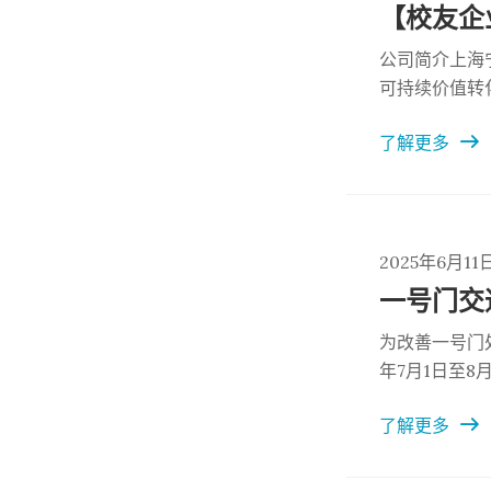
公司简介上海
可持续价值转
发展底色，将
了解更多
合。公司秉持
联动国际校友
资源；另一方
技成果商业化
打造具有全球
2025年6月11
力于成为推动
一号门交
为改善一号门
年7月1日至
门前道路将封
了解更多
整的正式通知
处：邮箱：SSO@
8878）感