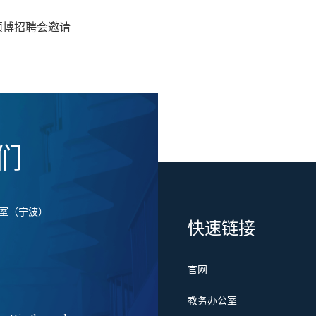
硕博招聘会邀请
们
室（宁波）
快速链接
官网
国
教务办公室