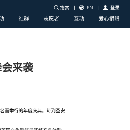
搜索
EN
登录
动
社群
志愿者
互动
爱心捐赠
舞会来袭
德鲁斯之名而举行的年度庆典。每到圣安