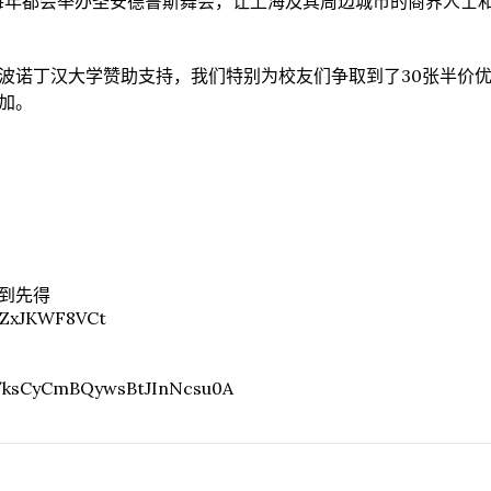
会每年都会举办圣安德鲁斯舞会，让上海及其周边城市的商界人士
波诺丁汉大学赞助支持，我们特别为校友们争取到了30张半价
加。
到先得
r/ZxJKWF8VCt
s/ksCyCmBQywsBtJInNcsu0A