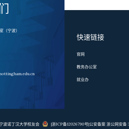
们
室（宁波）
快速链接
官网
国
教务办公室
ttingham.edu.cn
就业办
23 宁波诺丁汉大学校友会
|浙ICP备12026790号|公安备案 浙公网安备 33