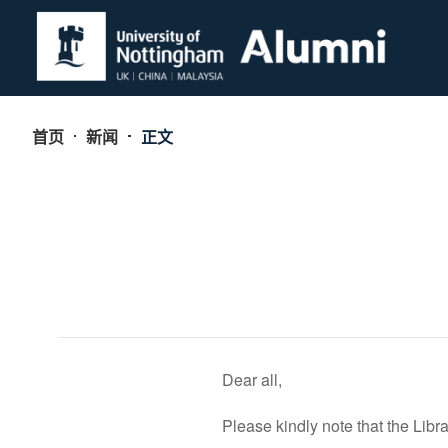
首页
新闻
正文
Dear all,
Please kindly note that the Libr