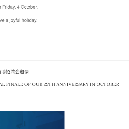
 Friday, 4 October.
e a joyful holiday.
硕博招聘会邀请
L FINALE OF OUR 25TH ANNIVERSARY IN OCTOBER