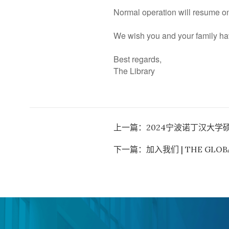
Normal operation will resume on
We wish you and your family hav
Best regards,
The Library
上一篇：
2024宁波诺丁汉大学
下一篇：
加入我们 | THE GLOBA