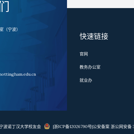
们
室（宁波）
快速链接
官网
国
教务办公室
ttingham.edu.cn
就业办
23 宁波诺丁汉大学校友会
|浙ICP备12026790号|公安备案 浙公网安备 33