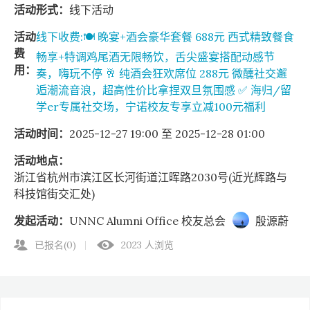
活动形式：
线下活动
活动
线下收费:🍽️ 晚宴+酒会豪华套餐 688元 西式精致餐食
费
畅享+特调鸡尾酒无限畅饮，舌尖盛宴搭配动感节
用：
奏，嗨玩不停 🥂 纯酒会狂欢席位 288元 微醺社交邂
逅潮流音浪，超高性价比拿捏双旦氛围感 ✅ 海归/留
学er专属社交场，宁诺校友专享立减100元福利
活动时间：
2025-12-27 19:00 至 2025-12-28 01:00
活动地点：
浙江省杭州市滨江区长河街道江晖路2030号(近光辉路与
科技馆街交汇处)
发起活动：
UNNC Alumni Office 校友总会
殷源蔚
已报名(0)
2023 人浏览