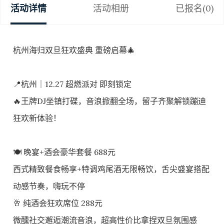
活动详情
活动相册
已报名(0)
杭州海归双旦狂欢盛典 重磅启幕🎄
📍杭州｜12.27 超燃派对 即刻锁定
🔥王牌DJ坐镇打碟，音浪掀翻全场，留子齐聚解锁蹦迪
狂欢新体验！
🍽️ 晚宴+酒会豪华套餐 688元
西式精致餐食畅享+特调鸡尾酒无限畅饮，舌尖盛宴搭配
动感节奏，嗨玩不停
🥂 纯酒会狂欢席位 288元
微醺社交邂逅潮流音浪，超高性价比拿捏双旦氛围感